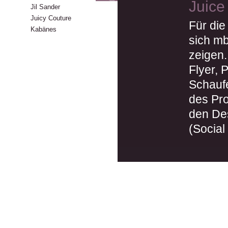
Juice
Jil Sander
Juicy Couture
Für die
Kabänes
sich mb
zeigen.
Flyer, 
Schaufe
des Pro
den Des
(Social