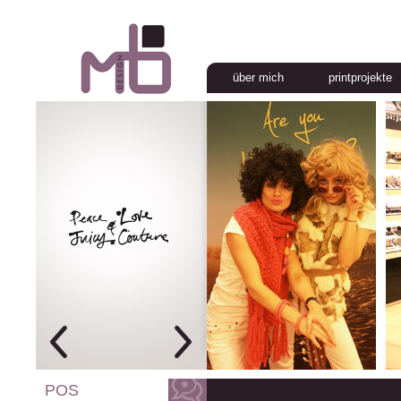
über mich
printprojekte
POS