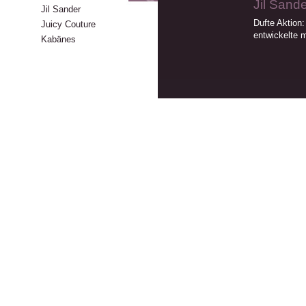
Jil Sand
Jil Sander
Dufte Aktion
Juicy Couture
entwickelte 
Kabänes