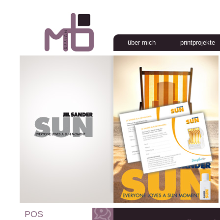
über mich
printprojekte
POS